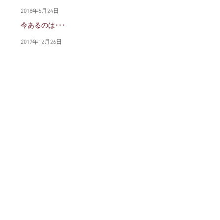
2018年6月24日
今あるのは･･･
2017年12月26日
思い上がりでした
2017年12月5日
まだまだ･･･です
2017年11月3日
そのままを
2017年10月14日
いくつですか？
2017年10月6日
しょうがない
2017年9月28日
ホームへ戻る