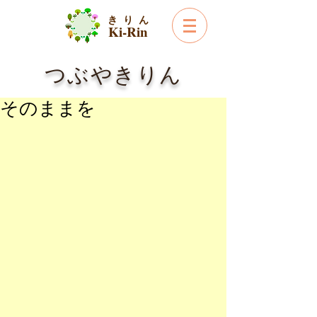
き り ん
Ki-Rin
つぶやきりん
そのままを