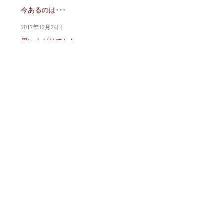
今あるのは･･･
2017年12月26日
思い上がりでした
2017年12月5日
まだまだ･･･です
2017年11月3日
そのままを
2017年10月14日
いくつですか？
2017年10月6日
しょうがない
2017年9月28日
ホームへ戻る